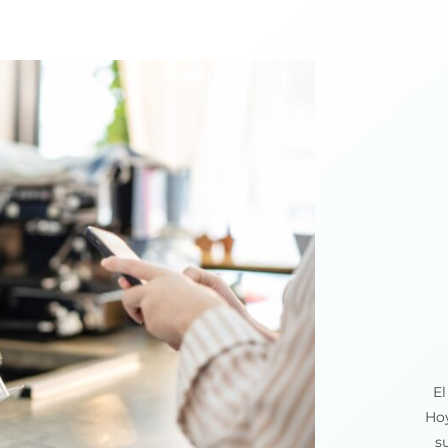
El
Hoy
s