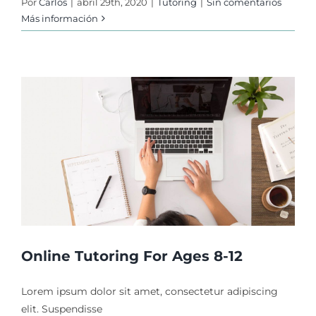
Por
Carlos
|
abril 29th, 2020
|
Tutoring
|
Sin comentarios
Más información
s
Online Tutoring For Ages 8-12
Lorem ipsum dolor sit amet, consectetur adipiscing
elit. Suspendisse